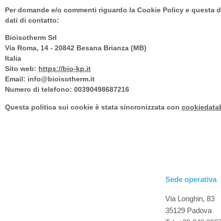
Per domande e/o commenti riguardo la Cookie Policy e questa di
dati di contatto:
Bioisotherm Srl
Via Roma, 14 - 20842 Besana Brianza (MB)
Italia
Sito web:
https://bio-kp.it
Email:
info@
bioisotherm.it
Numero di telefono: 00390498687216
Questa politica sui cookie è stata sincronizzata con
cookiedata
Sede operativa
Via Longhin, 83
35129 Padova