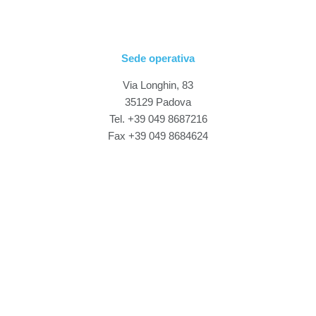
Sede operativa
Via Longhin, 83
35129 Padova
Tel. +39 049 8687216
Fax +39 049 8684624
Sede legale
Via Roma, 14
20842 Besana Brianza (MB)
P.IVA 03524690967
Seguici