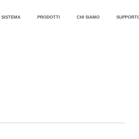
L SISTEMA
PRODOTTI
CHI SIAMO
SUPPORT
ACCESSORI
 SUPPORT TOP
TUTTI I PRODOTTI