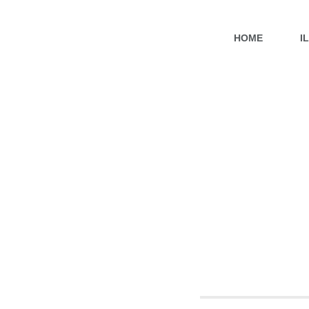
HOME
I
BIO IDRO