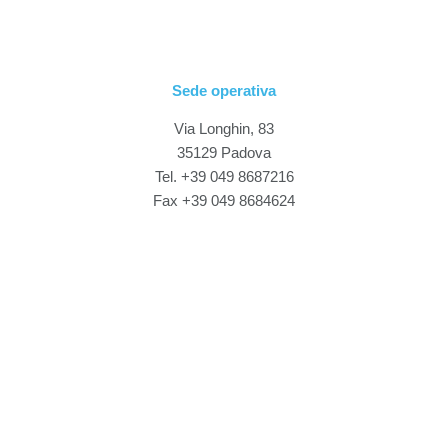
Sede operativa
Via Longhin, 83
35129 Padova
Tel. +39 049 8687216
Fax +39 049 8684624
Sede legale
Via Roma, 14
20842 Besana Brianza (MB)
P.IVA 03524690967
Seguici