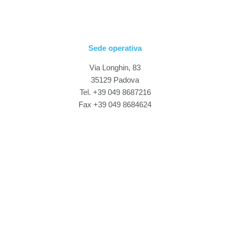
Sede operativa
Via Longhin, 83
35129 Padova
Tel. +39 049 8687216
Fax +39 049 8684624
Sede legale
Via Roma, 14
20842 Besana Brianza (MB)
P.IVA 03524690967
Seguici