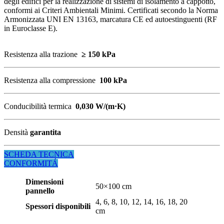
degli edifici per la realizzazione di sistemi di isolamento a cappotto,
conformi ai Criteri Ambientali Minimi. Certificati secondo la Norma
Armonizzata UNI EN 13163, marcatura CE ed autoestinguenti (RF
in Euroclasse E).
Resistenza alla trazione
≥ 150 kPa
Resistenza alla compressione
100 kPa
Conducibilità termica
0,030 W/(m·K)
Densità
garantita
SCHEDA TECNICA
CONFORMITÁ
Dimensioni
50×100 cm
pannello
4, 6, 8, 10, 12, 14, 16, 18, 20
Spessori disponibili
cm