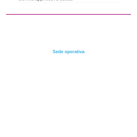
Sede operativa
Via Longhin, 83
35129 Padova
Tel. +39 049 8687216
Fax +39 049 8684624
Sede legale
Via Roma, 14
20842 Besana Brianza (MB)
P.IVA 03524690967