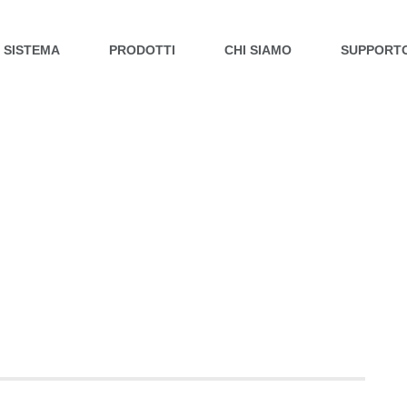
L SISTEMA
PRODOTTI
CHI SIAMO
SUPPORT
RASANTI E COLLANTI
 RAS TOP 40