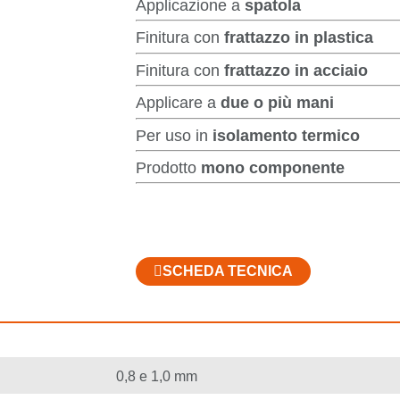
Applicazione a
spatola
Finitura con
frattazzo in plastica
Finitura con
frattazzo in acciaio
Applicare a
due o più mani
Per uso in
isolamento termico
Prodotto
mono componente
SCHEDA TECNICA
0,8 e 1,0 mm