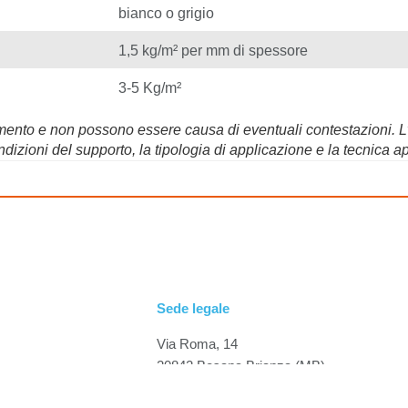
bianco o grigio
1,5 kg/m² per mm di spessore
3-5 Kg/m²
erimento e non possono essere causa di eventuali contestazioni. 
dizioni del supporto, la tipologia di applicazione e la tecnica ap
Sede legale
Via Roma, 14
20842 Besana Brianza (MB)
7216
P.IVA 03524690967