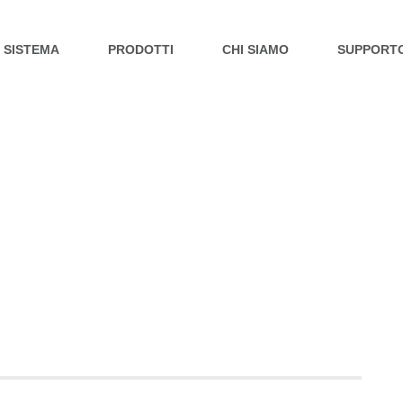
L SISTEMA
PRODOTTI
CHI SIAMO
SUPPORT
RASANTI E COLLANTI
O TOP LIGHT